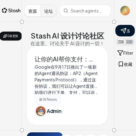
资源
论坛
发表
Stash AI 设计讨论社区
0条更新
🇨🇳
🇬🇧
在这里、讨论关于 AI 设计的一切！
Filter
让你的AI帮你支付：
收藏
Google在9月17日推出了一项新
Google推出AP2协议
的Agent通讯协议：AP2（Agent
Payments Protocol），通过这
份协议，我们可以让Agent直接帮
助我们进行下单、支付，可以说，
是继M...
AI News
Admin